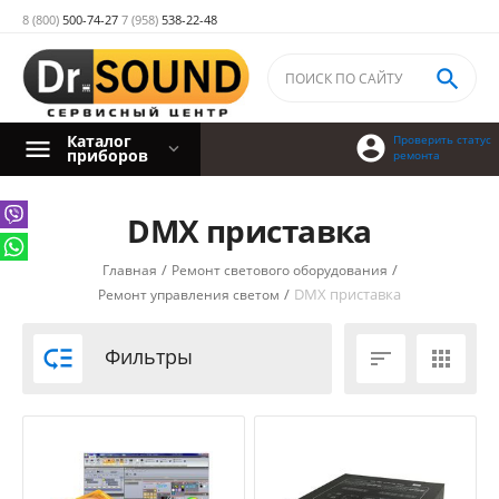
8 (800)
500-74-27
7 (958)
538-22-48

Каталог

Проверить статус
приборов
ремонта
DMX приставка
/
/
Главная
Ремонт светового оборудования
/
DMX приставка
Ремонт управления светом

Фильтры

