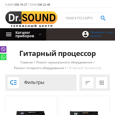
8 (800)
500-74-27
7 (958)
538-22-48

Каталог

Проверить статус
приборов
ремонта
Гитарный процессор
/
/
Главная
Ремонт музыкального оборудования
/
Гитарный процессор
Ремонт гитарного оборудования

Фильтры

