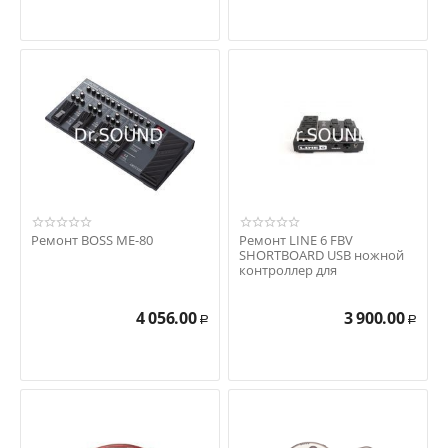
Ремонт BOSS ME-80
Ремонт LINE 6 FBV
SHORTBOARD USB ножной
контроллер для
Vetta/HD147/Xt Series
/Flextone ...
4 056.00
3 900.00
Р
Р