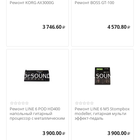
Ремонт KORG AX3000G
Ремонт BOSS GT-100
3 746.60
4 570.80
Р
Р
Ремонт LINE 6 POD HD400
Ремонт LINE 6 M5 Stompbox
напольный гитарный
modeller, гитарная мульти
процессор с металлическим
эффект-педаль
корпусом
3 900.00
3 900.00
Р
Р