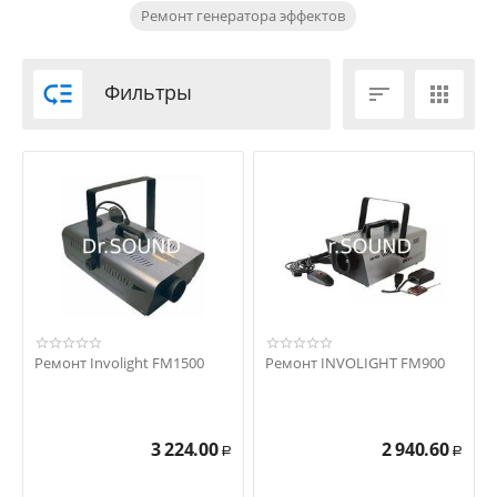
Ремонт генератора эффектов

Фильтры


Ремонт Involight FM1500
Ремонт INVOLIGHT FM900
3 224.00
2 940.60
Р
Р