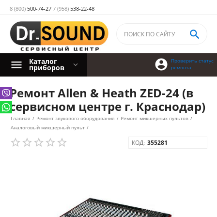
8 (800)
500-74-27
7 (958)
538-22-48

Каталог

Проверить статус
приборов
ремонта
Ремонт Allen & Heath ZED-24 (в
сервисном центре г. Краснодар)
Главная
/
Ремонт звукового оборудования
/
Ремонт микшерных пультов
/
Аналоговый микшерный пульт
/
КОД:
355281