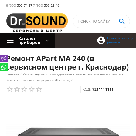
8 (800)
500-74-27
7 (958)
538-22-48

Каталог

Проверить статус
приборов
ремонта
Ремонт APart MA 240 (в
сервисном центре г. Краснодар)
Главная
/
Ремонт звукового оборудования
/
Ремонт усилителей мощности
/
Усилитель мощности цифровой (D класса)
/
КОД:
7211111111