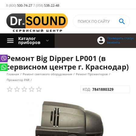
8 (800)
500-74-27
7 (958)
538-22-48

Каталог

Проверить статус
приборов
ремонта
Ремонт Big Dipper LP001 (в
сервисном центре г. Краснодар)
Главная
/
Ремонт светового оборудования
/
Ремонт Прожекторов
/
Прожектор PAR
/
КОД:
7841880329