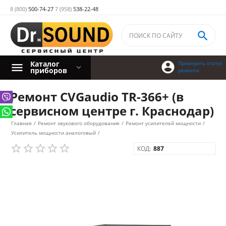
8 (800)
500-74-27
7 (958)
538-22-48

Каталог

Проверить статус
приборов
ремонта
Ремонт CVGaudio TR-366+ (в
сервисном центре г. Краснодар)
Главная
/
Ремонт звукового оборудования
/
Ремонт усилителей мощности
/
Усилитель мощности аналоговый
/
КОД:
887