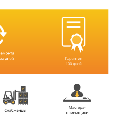
ремонта
чих дней
Гарантия
100 дней
Мастера-
Снабженцы
приемщики