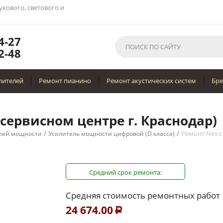
укового, светового и
4-27
2-48
лителей
Ремонт пианино
Ремонт акустических систем
Бр
сервисном центре г. Краснодар)
/
/
Ремонт Nexo
лей мощности
Усилитель мощности цифровой (D класса)
Средний срок ремонта:
Средняя стоимость ремонтных работ
24 674.00
Р