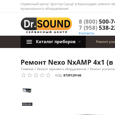
Сервисный центр "Доктор Саунд" в Краснодаре- ремонт зв
музыкального оборудования
8 (800)
500-7
7 (958)
538-2
Контакты
Каталог приборов
Ремонт уси
Ремонт Nexo NxAMP 4x1 (в 
/
/
Главная
Ремонт звукового оборудования
Ремонт усилите
КОД:
8739129146