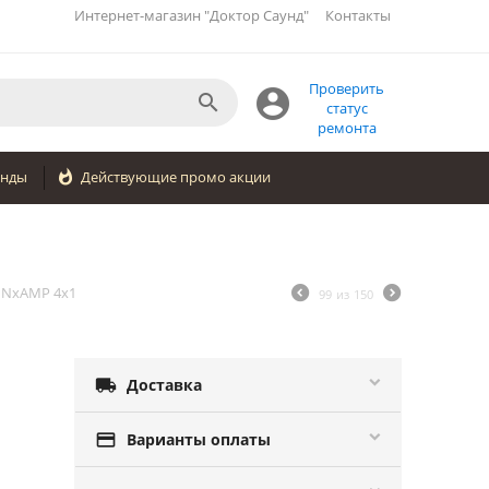
Интернет-магазин "Доктор Саунд"
Контакты
Проверить


статус
ремонта
енды

Действующие промо акции
 NxAMP 4x1
99
из
150

Доставка

Варианты оплаты