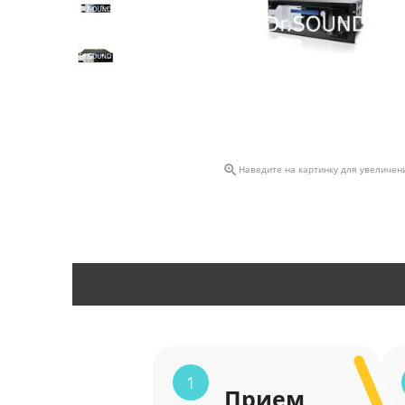

Наведите на картинку для увеличен
1
Прием